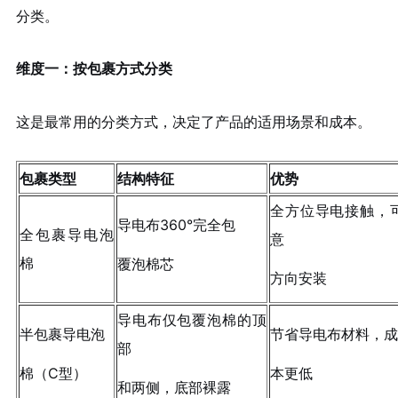
分类。
维度一：按包裹方式分类
这是最常用的分类方式，决定了产品的适用场景和成本。
包裹类型
结构特征
优势
全方位导电接触，
导电布360°完全包
全包裹导电泡
意
棉
覆泡棉芯
方向安装
导电布仅包覆泡棉的顶
半包裹导电泡
节省导电布材料，成
部
棉（C型）
本更低
和两侧，底部裸露