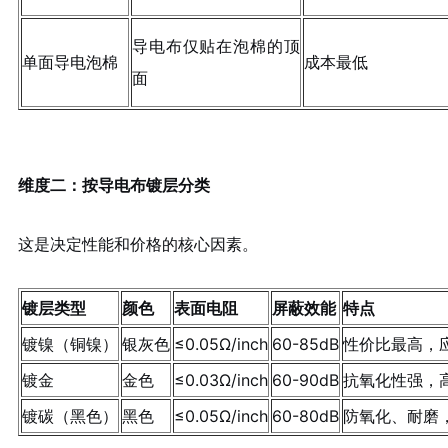
导电布仅贴在泡棉的顶
单面导电泡棉
成本最低
面
维度二：按导电布镀层分类
这是决定性能和价格的核心因素。
镀层类型
颜色
表面电阻
屏蔽效能
特点
镀镍（铜镍）
银灰色
≤0.05Ω/inch
60-85dB
性价比最高
，
镀金
金色
≤0.03Ω/inch
60-90dB
抗氧化性强，
镀碳（黑色）
黑色
≤0.05Ω/inch
60-80dB
防氧化、耐磨