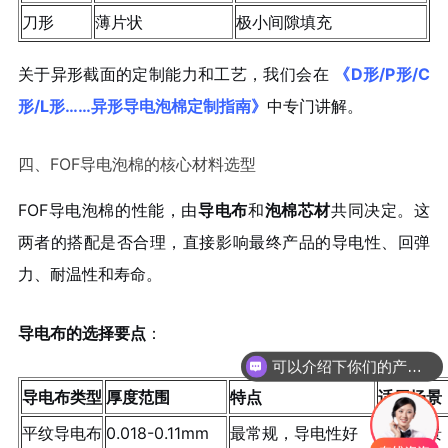
刀形
薄片状
极小间隙填充
关于异形截面的定制能力和工艺，我们会在
《D形/P形/C
形/L形……异形导电泡棉定制指南》
中专门讲解。
四、FOF导电泡棉的核心材料选型
FOF导电泡棉的性能，由
导电布
和
泡棉芯材
共同决定。这
两者的搭配是否合理，直接影响最终产品的导电性、回弹
力、耐温性和寿命。
导电布的选择要点
：
可以介绍下你们的产品么
你们是怎么收费的呢
导电布类型
厚度范围
特点
适用场景
平纹导电布
0.018-0.11mm
最常规，导电性好
通用场景