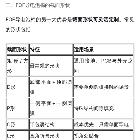
三、FOF导电泡棉的截面形状
FOF导电泡棉的另一大优势是
截面形状可灵活定制
。常见
的形状包括：
截面形状
特征
适用场景
矩形/方
通用接地、PCB与外壳之
最常规的形状
形
间
底部平面+顶部圆
D形
需要单侧圆弧接触的场景
弧
一侧平面+一侧圆
P形
特殊结构间隙填充
弧
C形
半包裹结构
成本优先、只需单面导电
L形
直角折弯形状
拐角处贴合