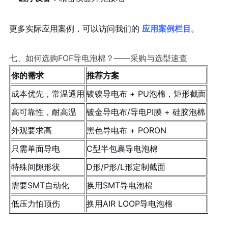
更多实际应用案例，可以访问我们的
应用案例栏目
。
七、如何选购FOF导电泡棉？——采购与选型速查
你的需求
推荐方案
成本优先，常温通用
镀镍导电布 + PU泡棉，矩形截面
高可靠性，耐高温
镀金导电布/导电PI膜 + 硅胶泡棉
外观要求高
黑色导电布 + PORON
只需单面导电
C型半包裹导电泡棉
特殊间隙形状
D形/P形/L形定制截面
需要SMT自动化
换用SMT导电泡棉
低压力怕顶伤
换用AIR LOOP导电泡棉