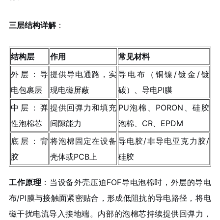
三层结构详解
：
结构层
作用
常见材料
外层：导
提供导电通路，实
导电布（铜镍/镀金/镀
电包裹层
现电磁屏蔽
碳）、导电PI膜
中层：弹
提供回弹力和填充
PU泡棉、PORON、硅胶
性泡棉芯
间隙能力
泡棉、CR、EPDM
底层：背
将泡棉固定在设备
导电胶/非导电亚克力胶/
胶
壳体或PCB上
硅胶
工作原理
：当设备外壳压迫FOF导电泡棉时，外层的导电
布/PI膜与接触面紧密贴合，形成低阻抗的导电路径，将电
磁干扰电流导入接地端。内部的泡棉芯持续提供回弹力，