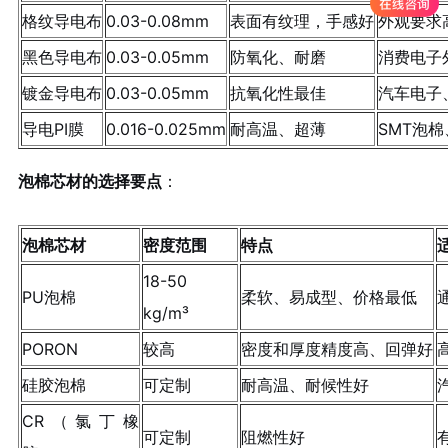
格纹导电布
0.03-0.08mm
表面有纹理，手感好
外观要求
黑色导电布
0.03-0.05mm
防氧化、耐磨
消费电子
镀金导电布
0.03-0.05mm
抗氧化性最佳
汽车电子
导电PI膜
0.016-0.025mm
耐高温、超薄
SMT泡
泡棉芯材的选择要点
：
泡棉芯材
密度范围
特点
18-50
PU泡棉
柔软、易成型、
价格最低
kg/m³
PORON
较高
密度和厚度精度高、回弹好
硅胶泡棉
可定制
耐高温
、耐候性好
CR（氯丁橡
可定制
阻燃性好