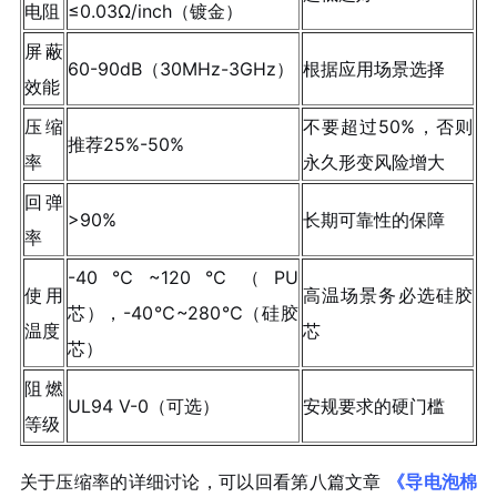
电阻
≤0.03Ω/inch（镀金）
屏蔽
60-90dB（30MHz-3GHz）
根据应用场景选择
效能
压缩
不要超过50%，否则
推荐25%-50%
率
永久形变风险增大
回弹
>90%
长期可靠性的保障
率
-40℃~120℃（PU
使用
高温场景务必选硅胶
芯），-40℃~280℃（硅胶
温度
芯
芯）
阻燃
UL94 V-0（可选）
安规要求的硬门槛
等级
关于压缩率的详细讨论，可以回看第八篇文章
《导电泡棉