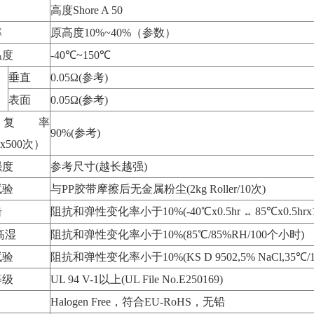
高度Shore A 50
率
原高度10%~40%（参数）
温度
-40℃~150℃
垂直
0.05Ω(参考)
表面
0.05Ω(参考)
复率
90%(参考)
x500次）
强度
参考尺寸(越长越强)
试验
与PP胶带摩擦后无金属粉尘(2kg Roller/10次)
击
阻抗和弹性变化率小于10%(-40℃x0.5hr
85℃x0.5hrx
↔
高湿
阻抗和弹性变化率小于10%(85℃/85%RH/100个小时)
试验
阻抗和弹性变化率小于10%(KS D 9502,5% NaCl,35℃/12
等级
UL 94 V-1以上(UL File No.E250169)
Halogen Free，符合EU-RoHS，无铅