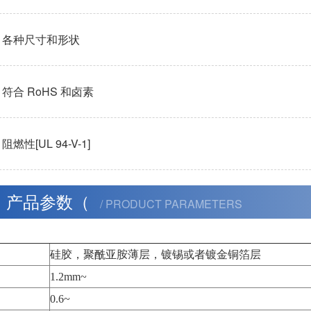
各种尺寸和形状
符合 RoHS 和卤素
阻燃性[UL 94-V-1]
产品参数（
/ PRODUCT PARAMETERS
硅胶，聚酰亚胺薄层，镀锡或者镀金铜箔层
1.2mm~
0.6
~