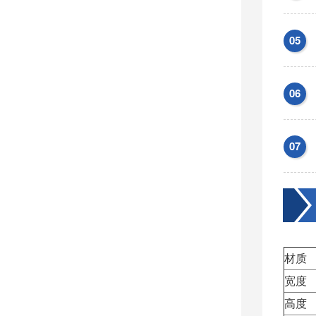
05
06
07
材质
宽度
高度