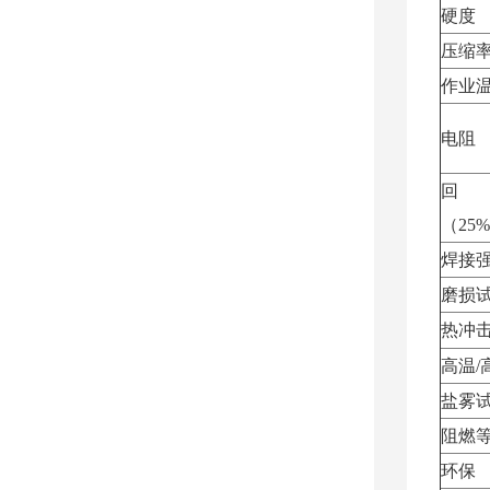
硬度
压缩
作业
电阻
回
（25%
焊接
磨损
热冲
高温/
盐雾
阻燃
环保