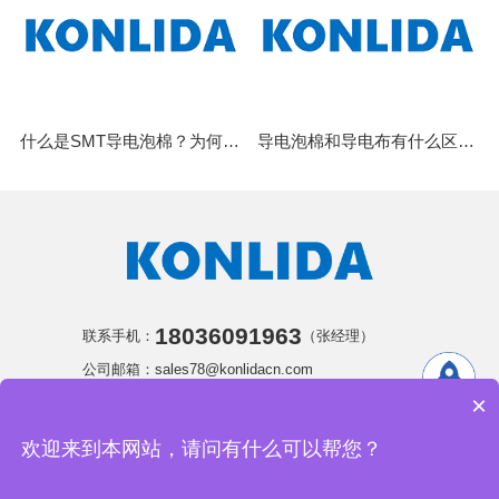
什么是SMT导电泡棉？为何它能颠覆传统屏蔽设计
导电泡棉和导电布有什么区别？3个维度讲清楚，别再选错了
18036091963
联系手机：
（张经理）
公司邮箱：sales78@konlidacn.com
×
公司地址：江苏省苏州市吴中区胥口镇东欣路88号
欢迎来到本网站，请问有什么可以帮您？
苏州康丽达精密电子有限公司 版权所有
网站地图