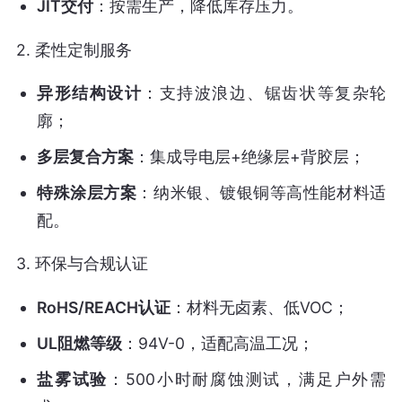
JIT交付
：按需生产，降低库存压力。
2.
柔性定制服务
异形结构设计
：支持波浪边、锯齿状等复杂轮
廓；
多层复合方案
：集成导电层+绝缘层+背胶层；
特殊涂层方案
：纳米银、镀银铜等高性能材料适
配。
3.
环保与合规认证
RoHS/REACH认证
：材料无卤素、低VOC；
UL阻燃等级
：94V-0，适配高温工况；
盐雾试验
：500小时耐腐蚀测试，满足户外需