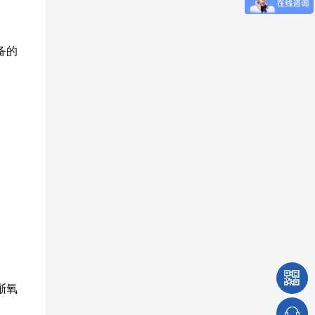
备的
渐氧