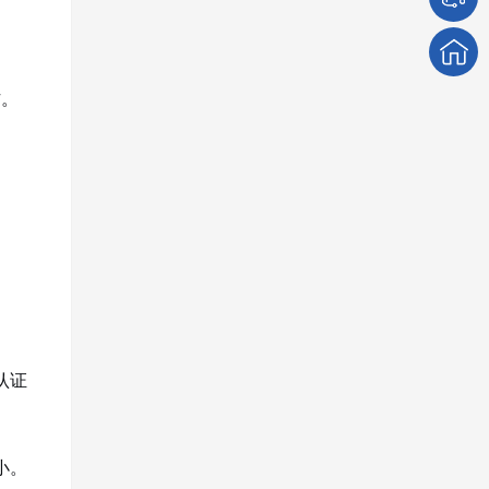
作。
认证
小。