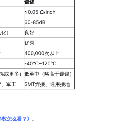
镀锡
≤0.05 Ω/inch
60-85dB
氧化）
良好
优秀
上
400,000次以上
-40℃~120℃
0%或更多）
低至中（略高于镀镍）
疗、军工
SMT焊接、通用接地
参数怎么看？》
。