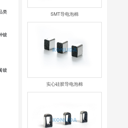
品类
SMT导电泡棉
种镀
属镀
实心硅胶导电泡棉