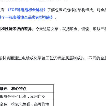
先看
《FOF导电泡棉全解析》
了解包裹式泡棉的结构组成。对全
种？一张表看懂全品类选型指南》
。
料和性能等级的差异
。今天这篇文章，就把镀金、镀镍、镀锡三
在基材表面通过电镀或化学镀工艺沉积金属层制成的。不同的金
颜色
核心特点
银灰色
性价比高，应用广泛
金色
抗氧化性强，高可靠性