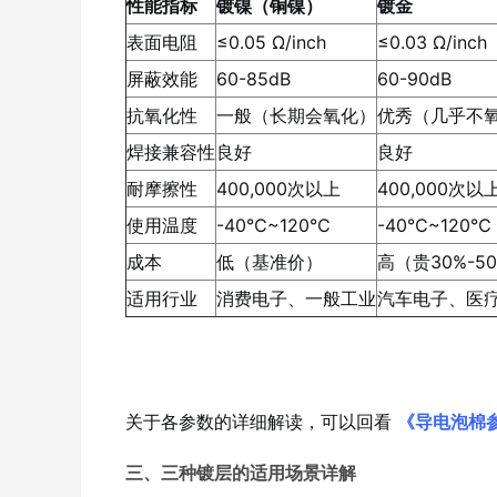
性能指标
镀镍（铜镍）
镀金
表面电阻
≤0.05 Ω/inch
≤0.03 Ω/inch
屏蔽效能
60-85dB
60-90dB
抗氧化性
一般（长期会氧化）
优秀（几乎不
焊接兼容性
良好
良好
耐摩擦性
400,000次以上
400,000次以
使用温度
-40℃~120℃
-40℃~120℃
成本
低（基准价）
高（贵30%-5
适用行业
消费电子、一般工业
汽车电子、医
关于各参数的详细解读，可以回看
《导电泡棉
三、三种镀层的适用场景详解