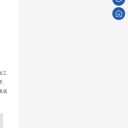
加工
带、
裹成