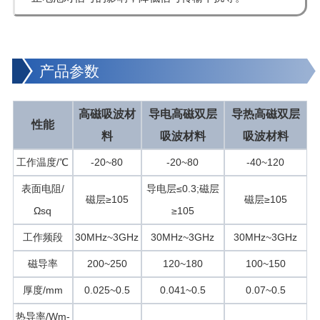
产品参数
高磁吸波材
导电高磁双层
导热高磁双层
性能
料
吸波材料
吸波材料
工作温度/℃
-20~80
-20~80
-40~120
表面电阻/
导电层≤0.3;磁层
磁层≥105
磁层≥105
Ωsq
≥105
工作频段
30MHz~3GHz
30MHz~3GHz
30MHz~3GHz
磁导率
200~250
120~180
100~150
厚度/mm
0.025~0.5
0.041~0.5
0.07~0.5
热导率/Wm-