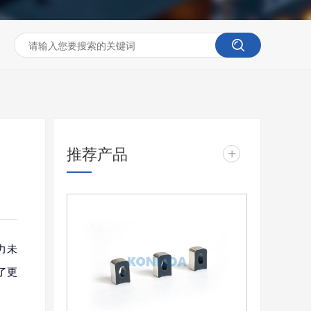
推荐产品
+
力未
了更