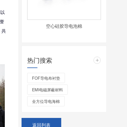
们以
誉
空心硅胶导电泡棉
，共
热门搜索
+
FOF导电布衬垫
EMI电磁屏蔽材料
全方位导电海棉
返回列表